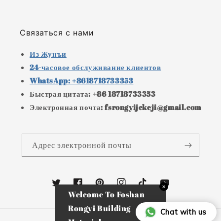
Связаться с нами
Из Жунъи
24-часовое обслуживание клиентов
WhatsApp: +8618718733353
Быстрая цитата: +86 18718733353
Электронная почта: fsrongyijckeji@gmail.com
Адрес электронной почты
Твиттер
Facebook
Pinterest
Instagram
TikTok
YouTube
✕
Welcome To Foshan
Rongyi Building
Chat with us