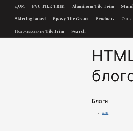
Перейти
ДОМ
PVC TILE TRIM
Aluminum Tile Trim
Stain
к
контенту
Skirting board
Epoxy Tile Grout
Products
О нас
Использование TileTrim
Search
HTML
блог
Блоги
新闻