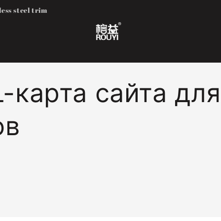
less steel trim
-карта сайта дл
ов