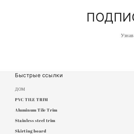
ПОДПИ
Узнав
Быстрые ссылки
ДОМ
PVC TILE TRIM
Aluminum Tile Trim
Stainless steel trim
Skirting board